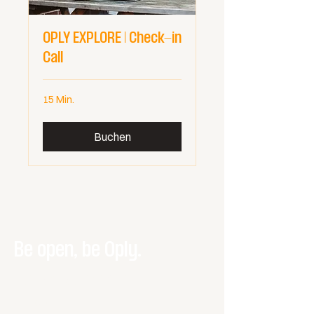
OPLY EXPLORE | Check-in
Call
15 Min.
Buchen
Be open, be Oply.
Kontakt aufnehmen.
Anrede