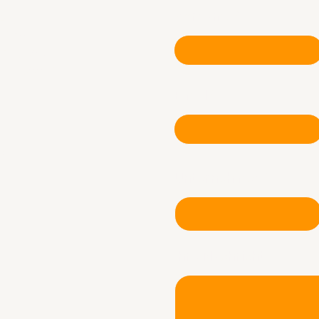
Vorname
AQ
GBs
atenschutz
mpressum
Email
io
Unternehmen
Ihre Nachricht