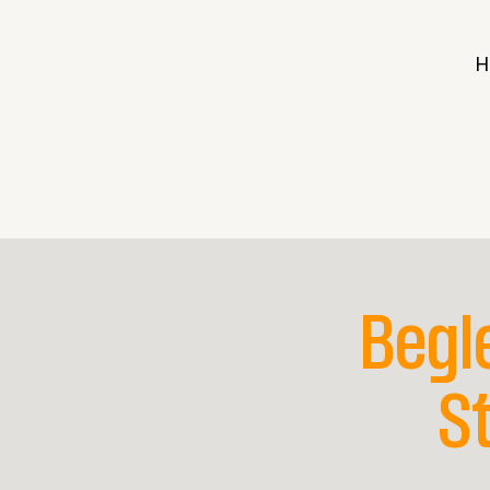
H
Begl
S