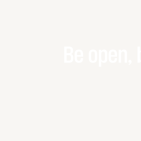
Be open, 
+43 660 474 85 95
hello@beoply.com
Erlachgasse 85/7
1100 Vienna
Austria